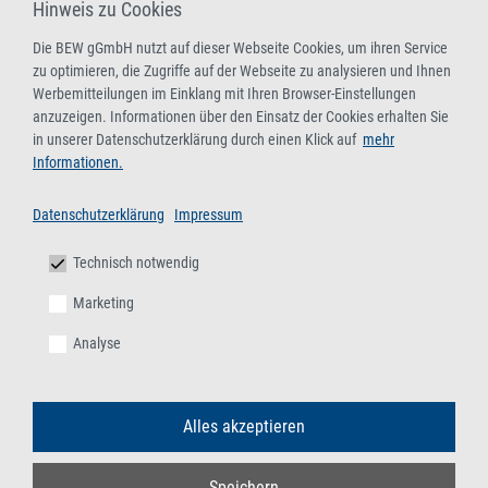
abfallrechtliche Überwachung)
Hinweis zu Cookies
Aktualisierung der Fachkunde für Sammler/-innen,
Die BEW gGmbH nutzt auf dieser Webseite Cookies, um ihren Service
Beförderer/-innen, Händler/-innen, Makler/-innen und
zu optimieren, die Zugriffe auf der Webseite zu analysieren und Ihnen
Entsorger/-innen gefährlicher Abfälle (mit bundesweiter
Werbemitteilungen im Einklang mit Ihren Browser-Einstellungen
anzuzeigen. Informationen über den Einsatz der Cookies erhalten Sie
behördlicher Anerkennung)
in unserer Datenschutzerklärung durch einen Klick auf
mehr
08.-09.09.2026
/
17.-18.11.2026
/
15.-16.12.2026
,
Online-
Informationen.
Live-Seminar
Datenschutzerklärung
Impressum
13.-14.10.2026
/
03.-04.11.2026
,
BEW-Duisburg
Technisch notwendig
Fachkunde gemäß § 4 Deponieverordnung –
Marketing
Grundlehrgang
Analyse
Mit bundesweit geltenden behördlichen Anerkennungen als
Fachkundelehrgang gemäß § 4 DeponieV und
Auffrischungslehrgang gemäß § 9 EfbV und § 5 AbfAEV
Alles akzeptieren
08.-09.09.2026
,
Online-Live-Seminar
02.-03.12.2026
,
BEW-Duisburg
Speichern