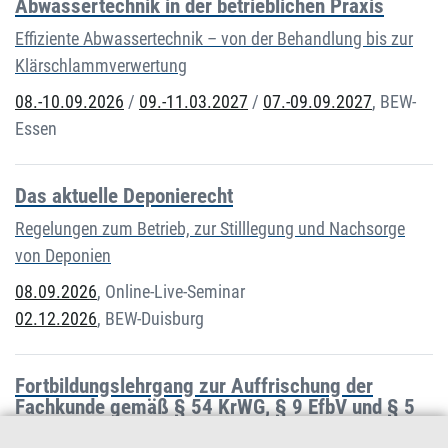
Abwassertechnik in der betrieblichen Praxis
Effiziente Abwassertechnik – von der Behandlung bis zur
Klärschlammverwertung
08.-10.09.2026
/
09.-11.03.2027
/
07.-09.09.2027
,
BEW-
Essen
Das aktuelle Deponierecht
Regelungen zum Betrieb, zur Stilllegung und Nachsorge
von Deponien
08.09.2026
,
Online-Live-Seminar
02.12.2026
,
BEW-Duisburg
Fortbildungslehrgang zur Auffrischung der
Fachkunde gemäß § 54 KrWG, § 9 EfbV und § 5
AbfAEV (Themen: Aktuelles Abfallrecht und