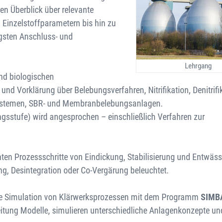
en Überblick über relevante
inzelstoffparametern bis hin zu
igsten Anschluss- und
Lehrgang
nd biologischen
d Vorklärung über Belebungsverfahren, Nitrifikation, Denitrifi
systemen, SBR- und Membranbelebungsanlagen.
gsstufe) wird angesprochen – einschließlich Verfahren zur
en Prozessschritte von Eindickung, Stabilisierung und Entwäss
g, Desintegration oder Co-Vergärung beleuchtet.
die Simulation von Klärwerksprozessen mit dem Programm
SIMB
eitung Modelle, simulieren unterschiedliche Anlagenkonzepte u