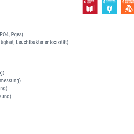
-PO4, Pges)
tigkeit, Leuchtbakterientoxizität)
g)
emessung)
ung)
sung)