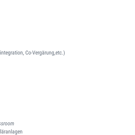
ntegration, Co-Vergärung,etc.)
ssroom
Kläranlagen