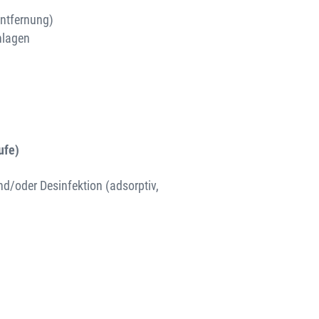
Entfernung)
nlagen
ufe)
nd/oder Desinfektion (adsorptiv,