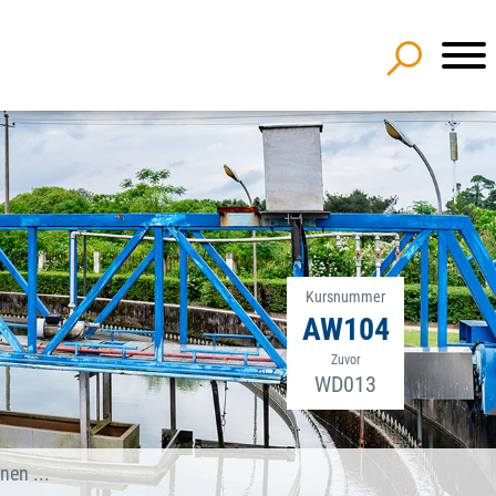
Kursnummer
AW104
Zuvor
WD013
en ...