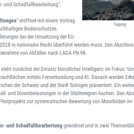
n- und Schadfallbearbeitung“.
ellungen
“ eröffnet mit einem Vortrag
Tagung
achhaltigen Bodenschutzes.
derungen bei der Umsetzung der EU-
2028 in nationales Recht überführt werden muss. Den Abschluss
Probenahme von Abfällen nach LAGA PN 98.
 steht zunächst der Einsatz künstlicher Intelligenz im Fokus: Vor
Brachflächen mittels Fernerkundung und KI. Danach werden Erk
chen der Schweiz und der Stadt Solingen präsentiert. Ein weiter
l- und Dioxinbelastungen in der Städteregion Aachen. Den Abs
s Pilotprojekts zur systematischen Bewertung von Moorböden im 
en- und Schadfallbearbeitung
gewidmet und in zwei Themenblö