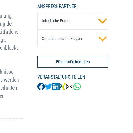
ANSPRECHPARTNER
anung,
Inhaltliche Fragen
ung der
eitfadens
Organisatorische Fragen
gt,
menblocks
Fördermöglichkeiten
ebnisse
VERANSTALTUNG TEILEN
us werden
erhalten
gen