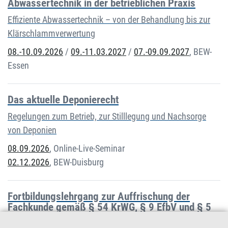
Abwassertechnik in der betrieblichen Praxis
Effiziente Abwassertechnik – von der Behandlung bis zur
Klärschlammverwertung
08.-10.09.2026
/
09.-11.03.2027
/
07.-09.09.2027
,
BEW-
Essen
Das aktuelle Deponierecht
Regelungen zum Betrieb, zur Stilllegung und Nachsorge
von Deponien
08.09.2026
,
Online-Live-Seminar
02.12.2026
,
BEW-Duisburg
Fortbildungslehrgang zur Auffrischung der
Fachkunde gemäß § 54 KrWG, § 9 EfbV und § 5
AbfAEV (Themen: Aktuelles Abfallrecht und