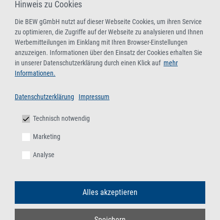
abfallrechtliche Überwachung)
Hinweis zu Cookies
Aktualisierung der Fachkunde für Sammler/-innen,
Die BEW gGmbH nutzt auf dieser Webseite Cookies, um ihren Service
Beförderer/-innen, Händler/-innen, Makler/-innen und
zu optimieren, die Zugriffe auf der Webseite zu analysieren und Ihnen
Entsorger/-innen gefährlicher Abfälle (mit bundesweiter
Werbemitteilungen im Einklang mit Ihren Browser-Einstellungen
anzuzeigen. Informationen über den Einsatz der Cookies erhalten Sie
behördlicher Anerkennung)
in unserer Datenschutzerklärung durch einen Klick auf
mehr
08.-09.09.2026
/
17.-18.11.2026
/
15.-16.12.2026
,
Online-
Informationen.
Live-Seminar
Datenschutzerklärung
Impressum
13.-14.10.2026
/
03.-04.11.2026
,
BEW-Duisburg
Technisch notwendig
Fachkunde gemäß § 4 Deponieverordnung –
Marketing
Grundlehrgang
Analyse
Mit bundesweit geltenden behördlichen Anerkennungen als
Fachkundelehrgang gemäß § 4 DeponieV und
Auffrischungslehrgang gemäß § 9 EfbV und § 5 AbfAEV
Alles akzeptieren
08.-09.09.2026
,
Online-Live-Seminar
02.-03.12.2026
,
BEW-Duisburg
Speichern