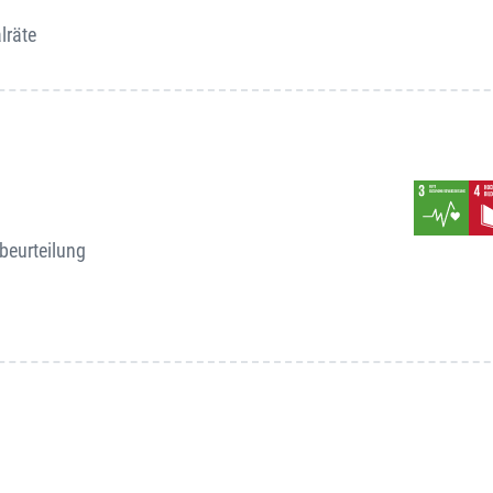
lräte
sbeurteilung