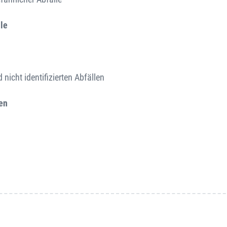
le
icht identifizierten Abfällen
en