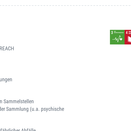
d REACH
nungen
en Sammelstellen
er Sammlung (u.a. psychische
ährlicher Abfälle