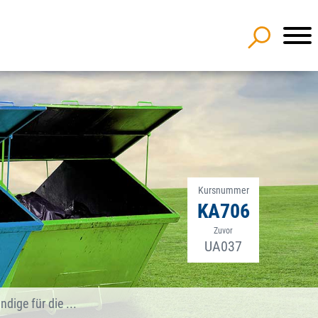
Kursnummer
KA706
Zuvor
UA037
ige für die ...