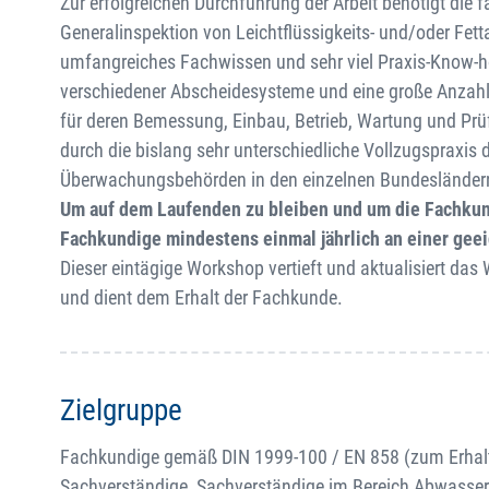
Zur erfolgreichen Durchführung der Arbeit benötigt die 
Generalinspektion von Leichtflüssigkeits- und/oder Fet
umfangreiches Fachwissen und sehr viel Praxis-Know-how
verschiedener Abscheidesysteme und eine große Anzahl
für deren Bemessung, Einbau, Betrieb, Wartung und Prüf
durch die bislang sehr unterschiedliche Vollzugspraxi
Überwachungsbehörden in den einzelnen Bundeslände
Um auf dem Laufenden zu bleiben und um die Fachkun
Fachkundige mindestens einmal jährlich an einer geei
Dieser eintägige Workshop vertieft und aktualisiert da
und dient dem Erhalt der Fachkunde.
Zielgruppe
Fachkundige gemäß DIN 1999-100 / EN 858 (zum Erhalt 
Sachverständige, Sachverständige im Bereich Abwasser