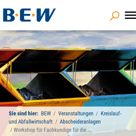
Sie sind hier:
BEW
Veranstaltungen
Kreislauf-
und Abfallwirtschaft
Abscheideranlagen
Workshop für Fachkundige für die ...