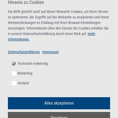
abfallrechtliche Überwachung)
Hinweis zu Cookies
Aktualisierung der Fachkunde für Sammler/-innen,
Die BEW gGmbH nutzt auf dieser Webseite Cookies, um ihren Service
Beförderer/-innen, Händler/-innen, Makler/-innen und
zu optimieren, die Zugriffe auf der Webseite zu analysieren und Ihnen
Entsorger/-innen gefährlicher Abfälle (mit bundesweiter
Werbemitteilungen im Einklang mit Ihren Browser-Einstellungen
anzuzeigen. Informationen über den Einsatz der Cookies erhalten Sie
behördlicher Anerkennung)
in unserer Datenschutzerklärung durch einen Klick auf
mehr
08.-09.09.2026
/
17.-18.11.2026
/
15.-16.12.2026
,
Online-
Informationen.
Live-Seminar
Datenschutzerklärung
Impressum
13.-14.10.2026
/
03.-04.11.2026
,
BEW-Duisburg
Technisch notwendig
Fachkunde gemäß § 4 Deponieverordnung –
Marketing
Grundlehrgang
Analyse
Mit bundesweit geltenden behördlichen Anerkennungen als
Fachkundelehrgang gemäß § 4 DeponieV und
Auffrischungslehrgang gemäß § 9 EfbV und § 5 AbfAEV
Alles akzeptieren
08.-09.09.2026
,
Online-Live-Seminar
02.-03.12.2026
,
BEW-Duisburg
Speichern