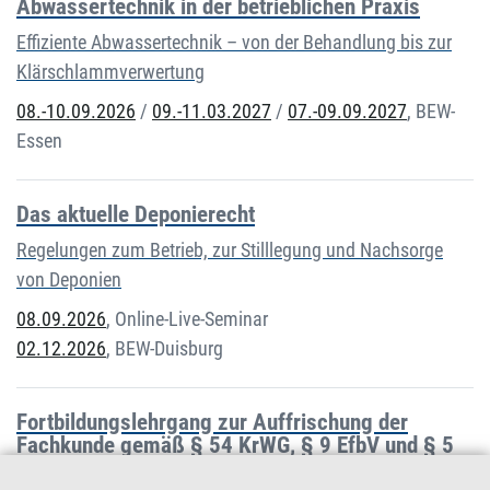
Abwassertechnik in der betrieblichen Praxis
Effiziente Abwassertechnik – von der Behandlung bis zur
Klärschlammverwertung
08.-10.09.2026
/
09.-11.03.2027
/
07.-09.09.2027
,
BEW-
Essen
Das aktuelle Deponierecht
Regelungen zum Betrieb, zur Stilllegung und Nachsorge
von Deponien
08.09.2026
,
Online-Live-Seminar
02.12.2026
,
BEW-Duisburg
Fortbildungslehrgang zur Auffrischung der
Fachkunde gemäß § 54 KrWG, § 9 EfbV und § 5
AbfAEV (Themen: Aktuelles Abfallrecht und