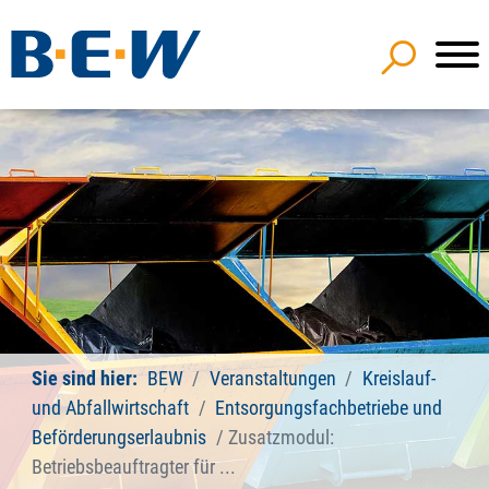
Sie sind hier:
BEW
Veranstaltungen
Kreislauf-
und Abfallwirtschaft
Entsorgungsfachbetriebe und
Beförderungserlaubnis
Zusatzmodul:
Betriebsbeauftragter für ...