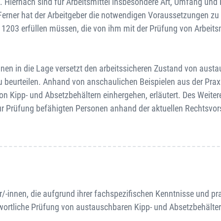
 Hiernach sind für Arbeitsmittel insbesondere Art, Umfang und F
 Ferner hat der Arbeitgeber die notwendigen Voraussetzungen zu 
1203 erfüllen müssen, die von ihm mit der Prüfung von Arbeits
nnen in die Lage versetzt den arbeitssicheren Zustand von aust
u beurteilen. Anhand von anschaulichen Beispielen aus der Pra
 Kipp- und Absetzbehältern einhergehen, erläutert. Des Weite
ur Prüfung befähigten Personen anhand der aktuellen Rechtsvor
/-innen, die aufgrund ihrer fachspezifischen Kenntnisse und pr
twortliche Prüfung von austauschbaren Kipp- und Absetzbehälter