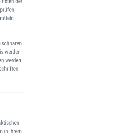
risten der
prüfen,
mitteln
auschbaren
xis werden
ren werden
schriften
aktischen
n in ihrem