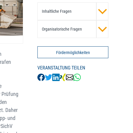
Inhaltliche Fragen
Organisatorische Fragen
Fördermöglichkeiten
h
rafen
VERANSTALTUNG TEILEN
e
r Prüfung
rden
t. Daher
ipp- und
rSichV