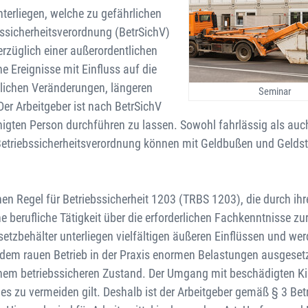
terliegen, welche zu gefährlichen
ssicherheitsverordnung (BetrSichV)
rzüglich einer außerordentlichen
Ereignisse mit Einfluss auf die
ulichen Veränderungen, längeren
Seminar
er Arbeitgeber ist nach BetrSichV
ähigten Person durchführen zu lassen. Sowohl fahrlässig als auc
etriebssicherheitsverordnung können mit Geldbußen und Geldst
n Regel für Betriebssicherheit 1203 (TRBS 1203), die durch ihr
e berufliche Tätigkeit über die erforderlichen Fachkenntnisse zu
etzbehälter unterliegen vielfältigen äußeren Einflüssen und we
dem rauen Betrieb in der Praxis enormen Belastungen ausgesetz
einem betriebssicheren Zustand. Der Umgang mit beschädigten K
 es zu vermeiden gilt. Deshalb ist der Arbeitgeber gemäß § 3 Bet