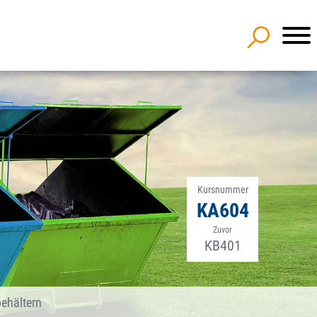
Kursnummer
KA604
Zuvor
KB401
ehältern