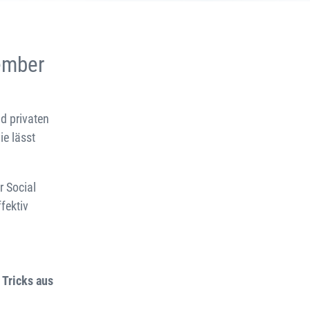
ember
d privaten
e lässt
r Social
fektiv
 Tricks aus