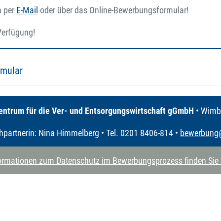
n per
E-Mail
oder über das Online-Bewerbungsformular!
 Verfügung!
rmular
entrum für die Ver- und Entsorgungswirtschaft gGmbH
• Wimbe
hpartnerin: Nina Himmelberg • Tel. 0201 8406-814 •
bewerbung
formationen zum Datenschutz im Bewerbungsprozess finden Sie ü