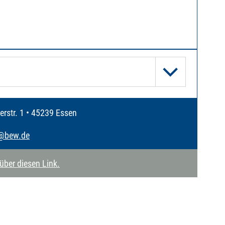
rstr. 1 • 45239 Essen
@bew.de
ber diesen Link.