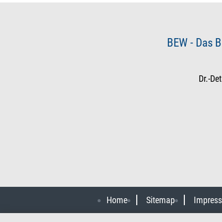
BEW - Das B
Dr.-De
Home
Sitemap
Impres