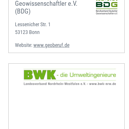
Geowissenschaftler e.V.
(BDG)
Lessenicher Str. 1
53123 Bonn
Website:
www.geoberuf.de
Bund
der
Ingenieure
für
Wasserwirtschaft, Abfallwirtschaft
und
Kulturbau Landesverband
NRW