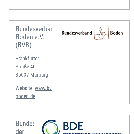
e
Bundesverband
Boden e.V.
(BVB)
Frankfurter
Straße 46
35037 Marburg
Website:
www.bv
boden.de
Bundesverband
der