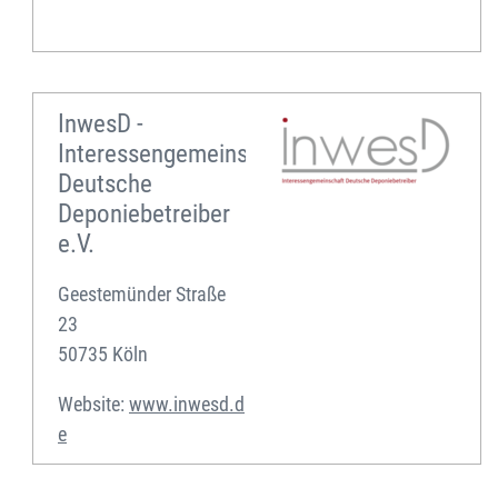
e
InwesD -
Interessengemeinschaft
Deutsche
Deponiebetreiber
e.V.
Geestemünder Straße
23
50735 Köln
Website:
www.inwesd.d
e