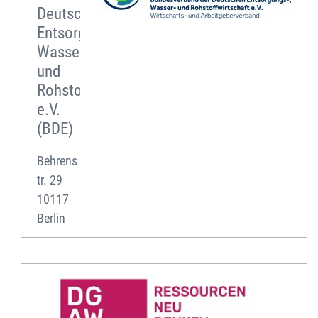
Deutschen
Entsorgungs-,
Wasser-
und
Rohstoffwirtschaft
e.V.
(BDE)
Behrens
tr. 29
10117
Berlin
Deutsche
Gesellschaft