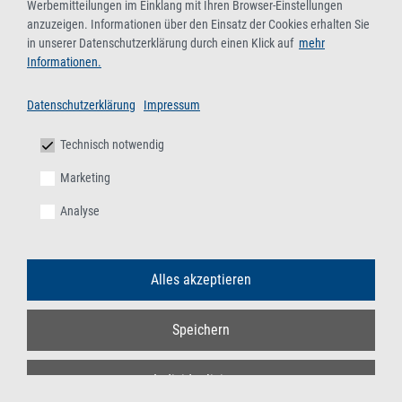
NRW.Energy4Climate
Werbemitteilungen im Einklang mit Ihren Browser-Einstellungen
anzuzeigen. Informationen über den Einsatz der Cookies erhalten Sie
|
in unserer Datenschutzerklärung durch einen Klick auf
mehr
Landesgesellschaft
Informationen.
für
Energie
Datenschutzerklärung
Impressum
und
Technisch notwendig
Klimaschutz
Marketing
EUREF-
Analyse
Campus 1c
40472
Düsseldorf
Alles akzeptieren
Website:
www.energ
Speichern
y4climate.n
rw
Individualisieren