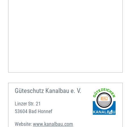
r
u
h
r
.
h
t
m
l
Güteschutz Kanalbau e. V.
Linzer Str. 21
53604 Bad Honnef
Website:
www.kanalbau.com