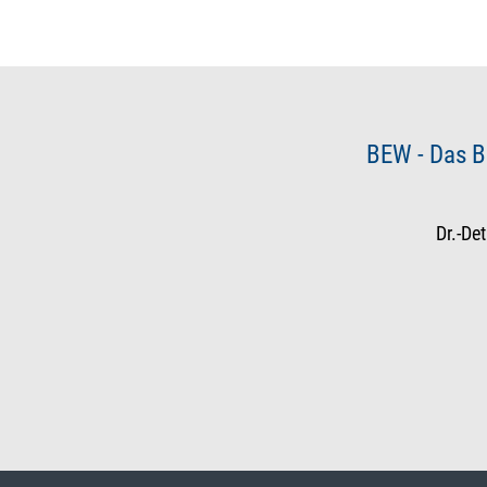
BEW - Das B
Dr.-De