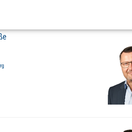
öße
rg