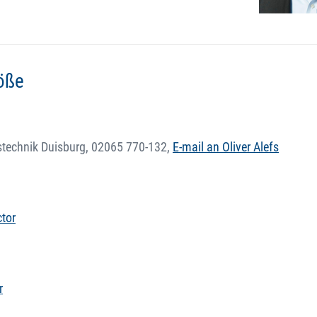
röße
stechnik Duisburg,
02065 770-132
,
E-mail an Oliver Alefs
ctor
r