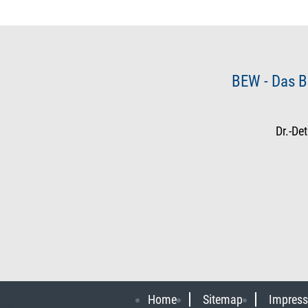
BEW - Das B
Dr.-De
Home
Sitemap
Impres