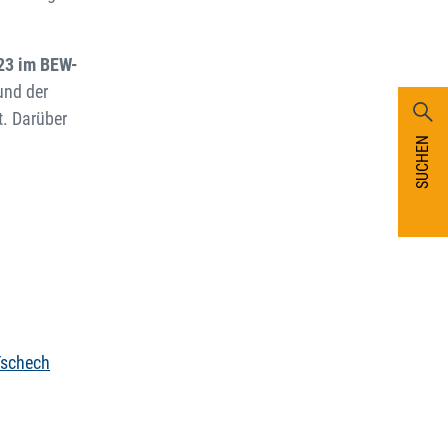
23 im BEW-
und der
. Darüber
SUCHEN
Tschech