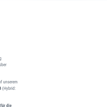
g
über
uf unserem
24
(Hybrid:
für die