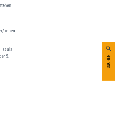
 stehen
er/-innen
ist als
der 5.
SUCHEN