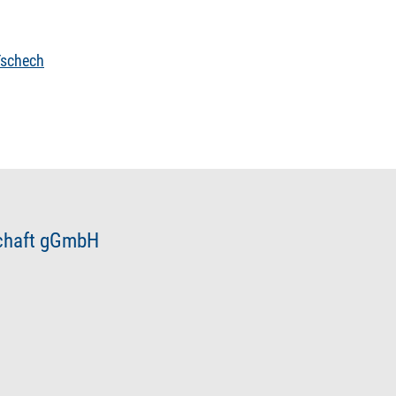
Tschech
schaft gGmbH