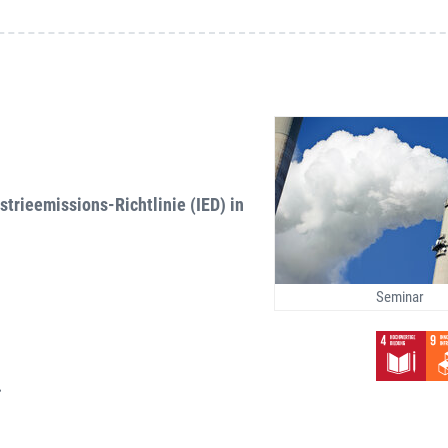
trieemissions-Richtlinie (IED) in
Seminar
.