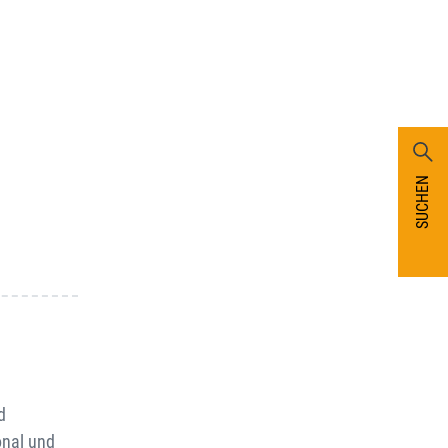
SUCHEN
d
sonal und