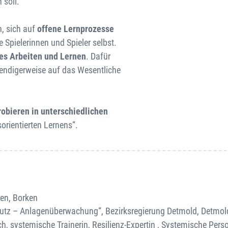
 soll.
n, sich auf
offene Lernprozesse
 Spielerinnen und Spieler selbst.
es
Arbeiten und Lernen
. Dafür
wendigerweise auf das Wesentliche
robieren
in unterschiedlichen
rientierten Lernens“.
ken, Borken
hutz – Anlagenüberwachung“, Bezirksregierung Detmold, Detmol
oach, systemische Trainerin, Resilienz-Expertin , Systemische Per