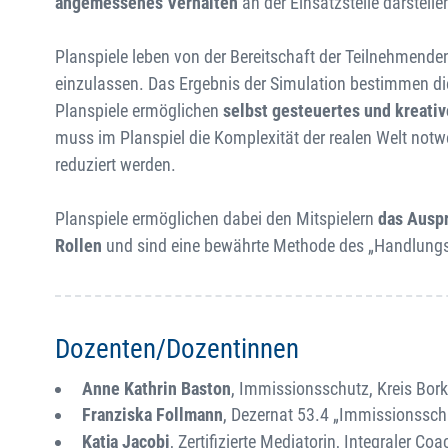
angemessenes Verhalten
an der Einsatzstelle darstellen
Planspiele leben von der Bereitschaft der Teilnehmende
einzulassen. Das Ergebnis der Simulation bestimmen die
Planspiele ermöglichen
selbst gesteuertes und kreativ
muss im Planspiel die Komplexität der realen Welt not
reduziert werden.
Planspiele ermöglichen dabei den Mitspielern
das Ausp
Rollen
und sind eine bewährte Methode des „Handlungso
Dozenten/Dozentinnen
Anne Kathrin Baston
, Immissionsschutz, Kreis Bor
Franziska Follmann
, Dezernat 53.4 „Immissionssc
Katja Jacobi
, Zertifizierte Mediatorin, Integraler C