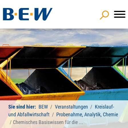
Sie sind hier:
BEW
Veranstaltungen
Kreislauf-
und Abfallwirtschaft
Probenahme, Analytik, Chemie
Chemisches Basiswissen für die ...