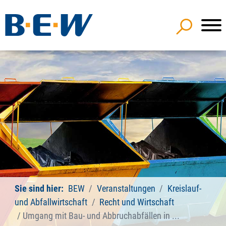
Sie sind hier:
BEW
Veranstaltungen
Kreislauf-
und Abfallwirtschaft
Recht und Wirtschaft
Umgang mit Bau- und Abbruchabfällen in ...