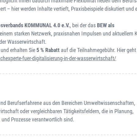
ermöglicht Ihnen dadurch maximale Flexibilität neben dem Berufsa
t – hier werden Inhalte vertieft, Praxisbeispiele diskutiert und 
sverbands KOMMUNAL 4.0 e.V.
, bei der das
BEW als
 von einem starken Netzwerk, praxisnahen Impulsen und aktuelle
der Wasserwirtschaft.
 und erhalten Sie
5 % Rabatt
auf die Teilnahmegebühr. Hier geht 
hexperte-fuer-digitalisierung-in-der-wasserwirtschaft/
en und Berufserfahrene aus den Bereichen Umweltwissenschaften,
tschaft oder vergleichbaren Tätigkeitsfeldern, die in Planung,
n und Prozesse verantwortlich sind.