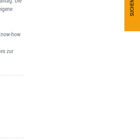
lltag. Die
SUCHEN
eigene
m Know-how
es zur