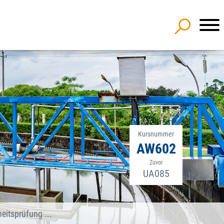
Kursnummer
AW602
Zuvor
UA085
eitsprüfung ...