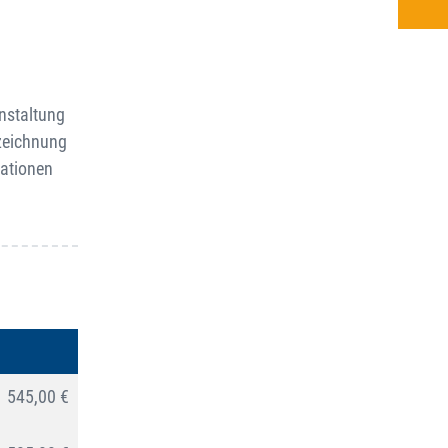
anstaltung
fzeichnung
mationen
545,00 €