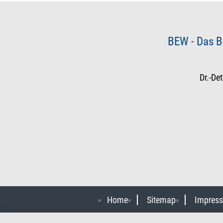
BEW - Das B
Dr.-De
Home
Sitemap
Impres