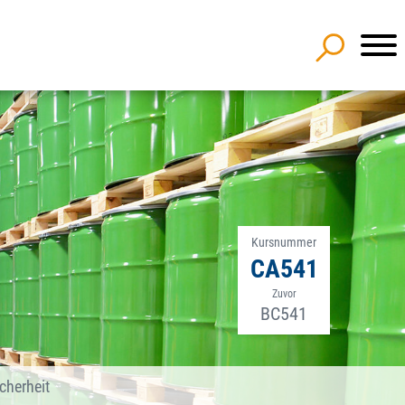
Kursnummer
CA541
Zuvor
BC541
cherheit