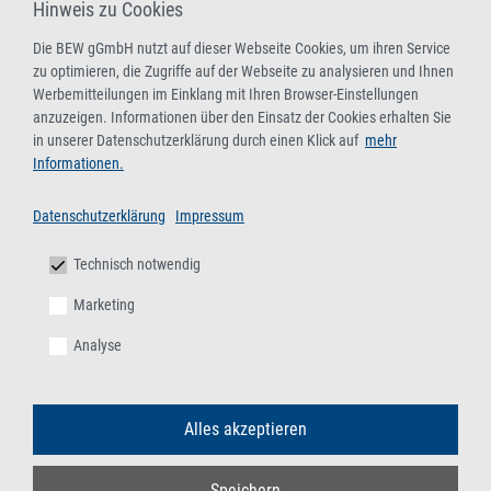
abfallrechtliche Überwachung)
Hinweis zu Cookies
Aktualisierung der Fachkunde für Sammler/-innen,
Die BEW gGmbH nutzt auf dieser Webseite Cookies, um ihren Service
Beförderer/-innen, Händler/-innen, Makler/-innen und
zu optimieren, die Zugriffe auf der Webseite zu analysieren und Ihnen
Entsorger/-innen gefährlicher Abfälle (mit bundesweiter
Werbemitteilungen im Einklang mit Ihren Browser-Einstellungen
anzuzeigen. Informationen über den Einsatz der Cookies erhalten Sie
behördlicher Anerkennung)
in unserer Datenschutzerklärung durch einen Klick auf
mehr
08.-09.09.2026
/
17.-18.11.2026
/
15.-16.12.2026
,
Online-
Informationen.
Live-Seminar
Datenschutzerklärung
Impressum
13.-14.10.2026
/
03.-04.11.2026
,
BEW-Duisburg
Technisch notwendig
Fachkunde gemäß § 4 Deponieverordnung –
Marketing
Grundlehrgang
Analyse
Mit bundesweit geltenden behördlichen Anerkennungen als
Fachkundelehrgang gemäß § 4 DeponieV und
Auffrischungslehrgang gemäß § 9 EfbV und § 5 AbfAEV
Alles akzeptieren
08.-09.09.2026
,
Online-Live-Seminar
02.-03.12.2026
,
BEW-Duisburg
Speichern