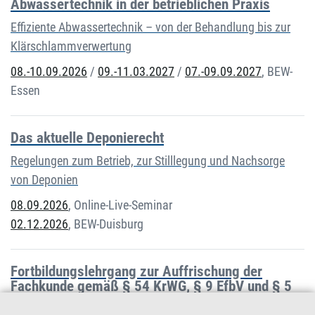
Abwassertechnik in der betrieblichen Praxis
Effiziente Abwassertechnik – von der Behandlung bis zur
Klärschlammverwertung
08.-10.09.2026
/
09.-11.03.2027
/
07.-09.09.2027
,
BEW-
Essen
Das aktuelle Deponierecht
Regelungen zum Betrieb, zur Stilllegung und Nachsorge
von Deponien
08.09.2026
,
Online-Live-Seminar
02.12.2026
,
BEW-Duisburg
Fortbildungslehrgang zur Auffrischung der
Fachkunde gemäß § 54 KrWG, § 9 EfbV und § 5
AbfAEV (Themen: Aktuelles Abfallrecht und