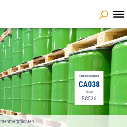
Kursnummer
CA038
Zuvor
BC536
rnehmerpflichten