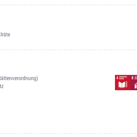
lräte
stättenverordnung)
tz