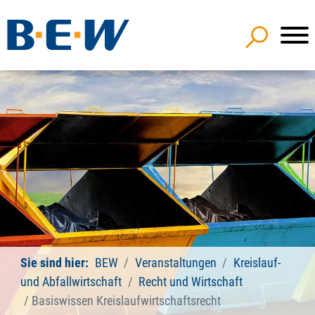
Sie sind hier:
BEW
Veranstaltungen
Kreislauf-
und Abfallwirtschaft
Recht und Wirtschaft
Basiswissen Kreislaufwirtschaftsrecht