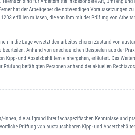
 Hiernach sind für Arbeitsmittel insbesondere Art, Umfang und F
 Ferner hat der Arbeitgeber die notwendigen Voraussetzungen zu 
1203 erfüllen müssen, die von ihm mit der Prüfung von Arbeits
nnen in die Lage versetzt den arbeitssicheren Zustand von aust
u beurteilen. Anhand von anschaulichen Beispielen aus der Pra
 Kipp- und Absetzbehältern einhergehen, erläutert. Des Weite
ur Prüfung befähigten Personen anhand der aktuellen Rechtsvor
/-innen, die aufgrund ihrer fachspezifischen Kenntnisse und pr
twortliche Prüfung von austauschbaren Kipp- und Absetzbehälter