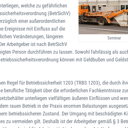
terliegen, welche zu gefährlichen
ssicherheitsverordnung (BetrSichV)
rzüglich einer außerordentlichen
Ereignisse mit Einfluss auf die
ulichen Veränderungen, längeren
Seminar
er Arbeitgeber ist nach BetrSichV
ähigten Person durchführen zu lassen. Sowohl fahrlässig als auc
etriebssicherheitsverordnung können mit Geldbußen und Geldst
n Regel für Betriebssicherheit 1203 (TRBS 1203), die durch ihr
e berufliche Tätigkeit über die erforderlichen Fachkenntnisse zu
etzbehälter unterliegen vielfältigen äußeren Einflüssen und we
dem rauen Betrieb in der Praxis enormen Belastungen ausgesetz
einem betriebssicheren Zustand. Der Umgang mit beschädigten K
 es zu vermeiden gilt. Deshalb ist der Arbeitgeber gemäß § 3 Bet