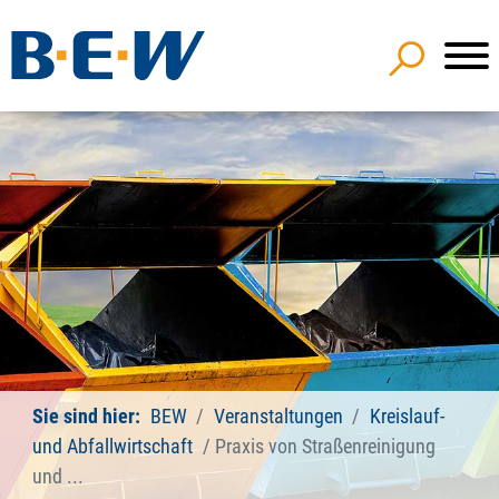
Sie sind hier:
BEW
Veranstaltungen
Kreislauf-
und Abfallwirtschaft
Praxis von Straßenreinigung
und ...