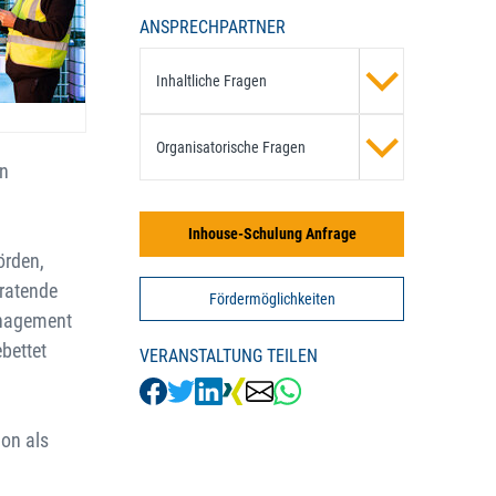
ANSPRECHPARTNER
Inhaltliche Fragen
Organisatorische Fragen
en
Inhouse-Schulung Anfrage
örden,
eratende
Fördermöglichkeiten
management
bettet
VERANSTALTUNG TEILEN
ion als