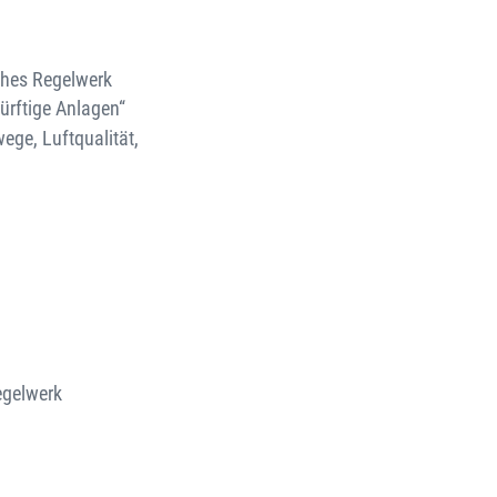
ches Regelwerk
rftige Anlagen“
ge, Luftqualität,
egelwerk