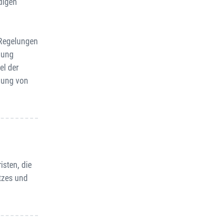
digen
 Regelungen
dung
el der
klung von
sten, die
tzes und