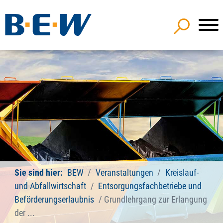
Sie sind hier:
BEW
Veranstaltungen
Kreislauf-
und Abfallwirtschaft
Entsorgungsfachbetriebe und
Beförderungserlaubnis
Grundlehrgang zur Erlangung
der ...