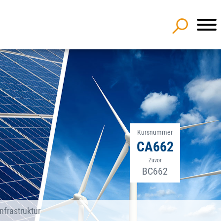
Kursnummer
CA662
Zuvor
BC662
frastruktur