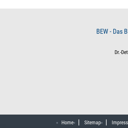
BEW - Das B
Dr.-De
Home
Sitemap
Impres