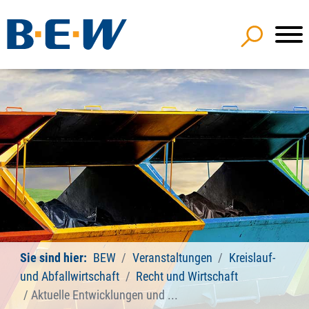
Sie sind hier:
BEW
Veranstaltungen
Kreislauf-
und Abfallwirtschaft
Recht und Wirtschaft
Aktuelle Entwicklungen und ...