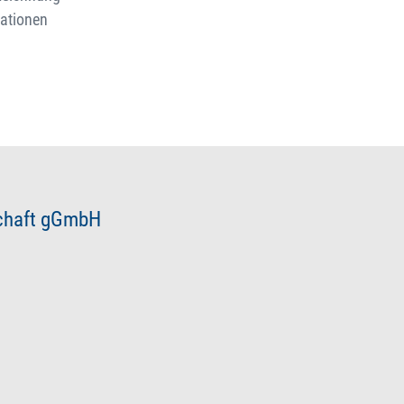
mationen
schaft gGmbH