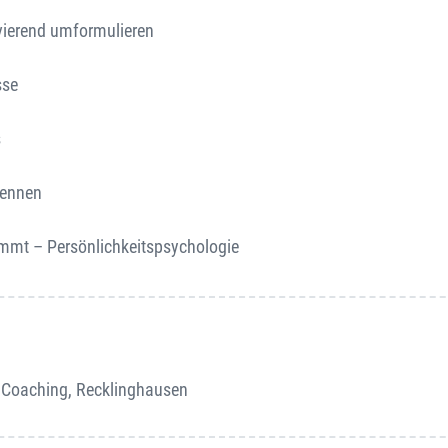
vierend umformulieren
sse
s
kennen
timmt – Persönlichkeitspsychologie
– Coaching, Recklinghausen