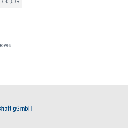
635,00 €
sowie
schaft gGmbH