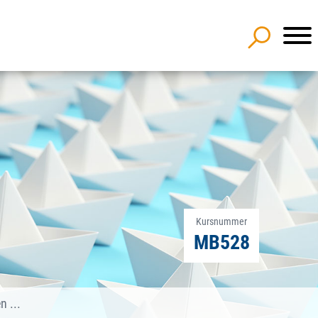
Kursnummer
MB528
n ...