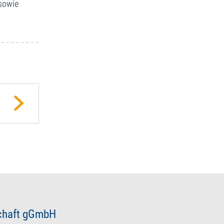
sowie
schaft gGmbH