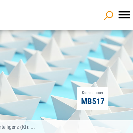
Kursnummer
MB517
telligenz (KI): ...