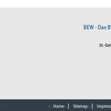
BEW - Das B
Dr.-De
Home
Sitemap
Impres