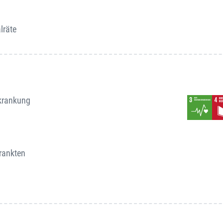
lräte
rkrankung
krankten