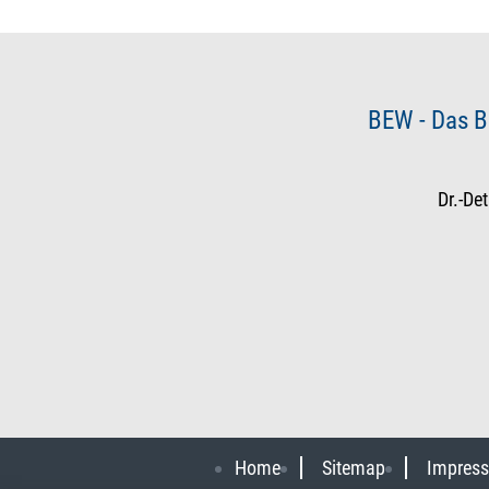
BEW - Das B
Dr.-De
Home
Sitemap
Impres