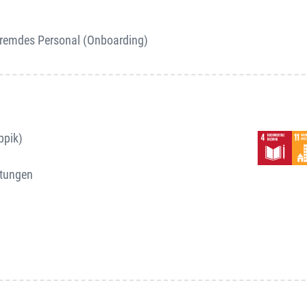
fremdes Personal (Onboarding)
ppik)
ltungen