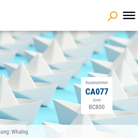
Kursnummer
CA077
Zuvor
BC800
hung: Whalng