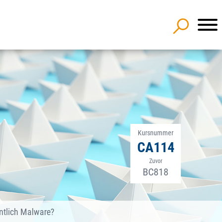
Kursnummer
CA114
Zuvor
BC818
entlich Malware?