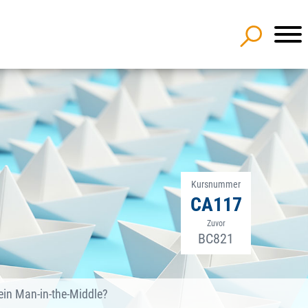
Kursnummer
CA117
Zuvor
BC821
in Man-in-the-Middle?