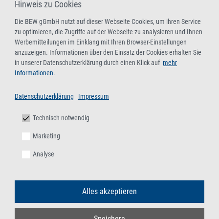
abfallrechtliche Überwachung)
Hinweis zu Cookies
Aktualisierung der Fachkunde für Sammler/-innen,
Die BEW gGmbH nutzt auf dieser Webseite Cookies, um ihren Service
Beförderer/-innen, Händler/-innen, Makler/-innen und
zu optimieren, die Zugriffe auf der Webseite zu analysieren und Ihnen
Entsorger/-innen gefährlicher Abfälle (mit bundesweiter
Werbemitteilungen im Einklang mit Ihren Browser-Einstellungen
anzuzeigen. Informationen über den Einsatz der Cookies erhalten Sie
behördlicher Anerkennung)
in unserer Datenschutzerklärung durch einen Klick auf
mehr
08.-09.09.2026
/
17.-18.11.2026
/
15.-16.12.2026
,
Online-
Informationen.
Live-Seminar
Datenschutzerklärung
Impressum
13.-14.10.2026
/
03.-04.11.2026
,
BEW-Duisburg
Technisch notwendig
Fachkunde gemäß § 4 Deponieverordnung –
Marketing
Grundlehrgang
Analyse
Mit bundesweit geltenden behördlichen Anerkennungen als
Fachkundelehrgang gemäß § 4 DeponieV und
Auffrischungslehrgang gemäß § 9 EfbV und § 5 AbfAEV
Alles akzeptieren
08.-09.09.2026
,
Online-Live-Seminar
02.-03.12.2026
,
BEW-Duisburg
Speichern