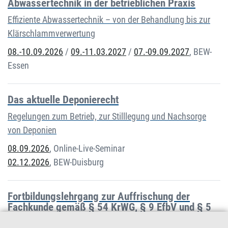
Abwassertechnik in der betrieblichen Praxis
Effiziente Abwassertechnik – von der Behandlung bis zur
Klärschlammverwertung
08.-10.09.2026
/
09.-11.03.2027
/
07.-09.09.2027
,
BEW-
Essen
Das aktuelle Deponierecht
Regelungen zum Betrieb, zur Stilllegung und Nachsorge
von Deponien
08.09.2026
,
Online-Live-Seminar
02.12.2026
,
BEW-Duisburg
Fortbildungslehrgang zur Auffrischung der
Fachkunde gemäß § 54 KrWG, § 9 EfbV und § 5
AbfAEV (Themen: Aktuelles Abfallrecht und